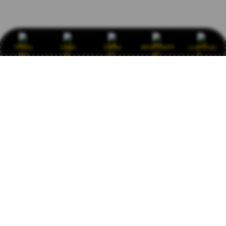
Promo
Login
Daftar
WHATSAPP
Live Chat