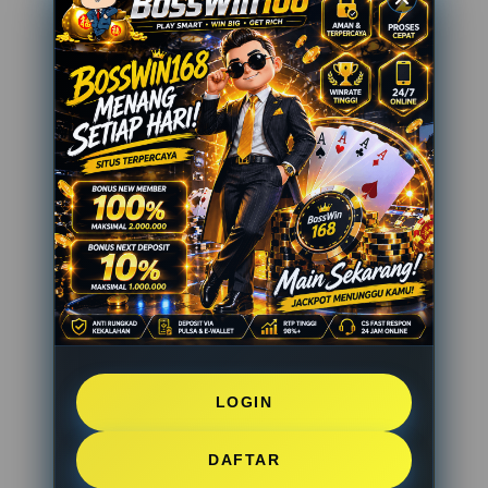
LOGIN
DAFTAR