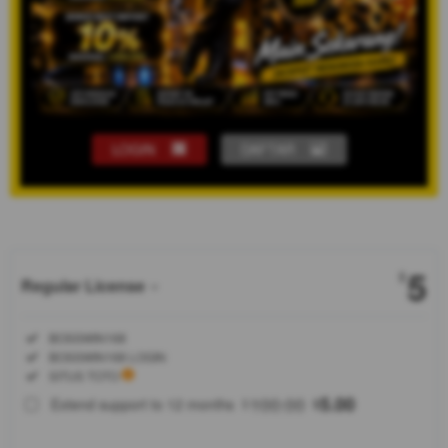
LOGIN
DAFTAR
Show More
5
$
Regular License
Regular
Included:
BOSSWIN168
License
Included:
BOSSWIN168 LOGIN
SELECTED
Included:
SITUS TOTO
88
$
100.00
5.00
Extend support to 12 months
$
$
BOSSWIN168
menyediakan