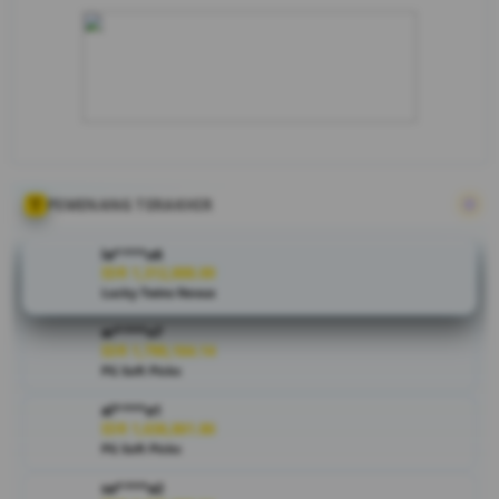
tempat untuk
para slotter
yang sudah
pro dan
menginginkan
kemenangan
tak terbatas.
Gampang
banget bos
PEMENANG TERAKHIR
mencari cuan
disini dan
la****u6
pasti
IDR 1,312,888.00
Lucky Twins Nexus
meledak!
Dijamin 100%
ar****o7
wedee
IDR 1,790,164.14
boskuu
PG Soft Picks
al****a1
V
IDR 1,636,861.86
i
PG Soft Picks
e
w
sa****a2